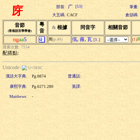
[53]
部首:
筆畫:
庌
大五碼:
CACF
倉頡碼:
粵
音節
&
根據
同音字
相關音節
音
(香港語言學學會)
ng
aa
5
佤
,
蕥
,
瓦
周
(p.49)
(1)
[3..]
搜索次數: 7554
配搭點:
Unicode:
U+5E8C
漢語大字典:
Pg.0874
普通話:
康熙字典:
Pg.0271.280
英譯:
Matthews:
-