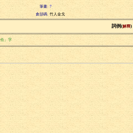
筆畫:
7
倉頡碼:
竹人金戈
詞例(
)
解釋
「伀」字