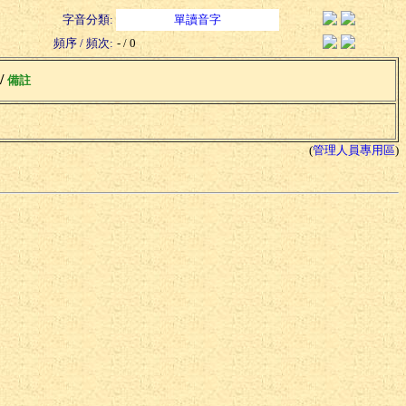
字音分類:
單讀音字
頻序 / 頻次:
- / 0
 /
備註
(
管理人員專用區
)