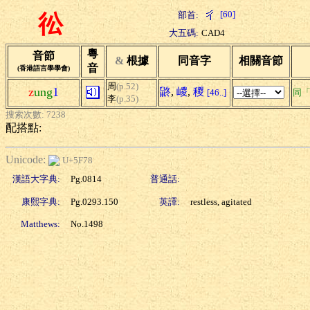
[60]
部首:
彸
大五碼:
CAD4
粵
音節
&
根據
同音字
相關音節
音
(香港語言學學會)
周
(p.52)
z
ung
1
鼨
,
嵕
,
稯
[46..]
同
李
(p.35)
搜索次數: 7238
配搭點:
Unicode:
U+5F78
漢語大字典:
Pg.0814
普通話:
康熙字典:
Pg.0293.150
英譯:
restless, agitated
Matthews:
No.1498