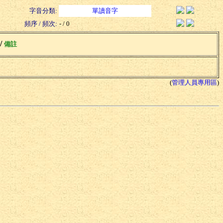
字音分類:
單讀音字
頻序 / 頻次:
- / 0
 /
備註
(
管理人員專用區
)