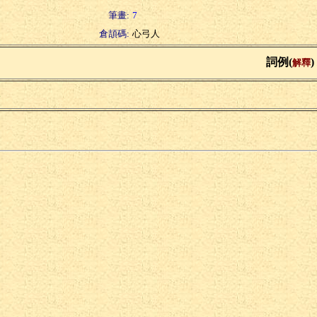
筆畫:
7
倉頡碼:
心弓人
詞例(
)
解釋
興