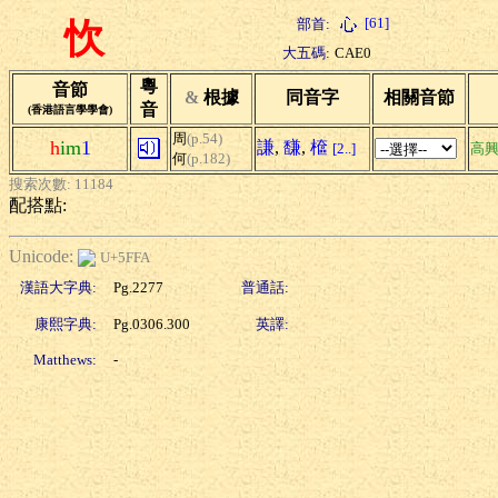
[61]
部首:
忺
大五碼:
CAE0
粵
音節
&
根據
同音字
相關音節
音
(香港語言學學會)
周
(p.54)
h
im
1
謙
,
馦
,
檶
[2..]
高
何
(p.182)
搜索次數: 11184
配搭點:
Unicode:
U+5FFA
漢語大字典:
Pg.2277
普通話:
康熙字典:
Pg.0306.300
英譯:
Matthews:
-