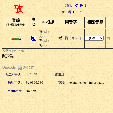
[66]
部首:
攷
大五碼:
CAF7
粵
音節
&
根據
同音字
相關音節
音
(香港語言學學會)
黃
(p.3)
周
(p.68)
h
aau
2
考
,
栲
,
洘
[6..]
同
李
(p.8)
何
(p.22)
搜索次數: 16783
配搭點:
Unicode:
U+6537
漢語大字典:
Pg.1448
普通話:
康熙字典:
Pg.0396.080
英譯:
examine, test; investigate
Matthews:
No.3299