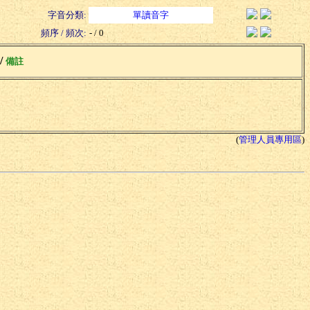
字音分類:
單讀音字
頻序 / 頻次:
- / 0
 /
備註
(
管理人員專用區
)