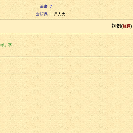
筆畫:
7
倉頡碼:
一尸人大
詞例(
)
解釋
「考」字