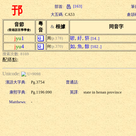
[163]
部首:
筆
邘
大五碼:
CA53
倉頡
粵
音節
&
根據
同音字
音
(香港語言學學會)
j
yu
1
唹
,
紆
,
箊
周
(p.178)
[14..]
j
yu
4
如
,
魚
,
餘
何
(p.370)
[102..]
搜索次數: 8169
配搭點:
Unicode:
U+9098
漢語大字典:
Pg.3754
普通話:
康熙字典:
Pg.1196.090
英譯:
state in henan province
Matthews:
-