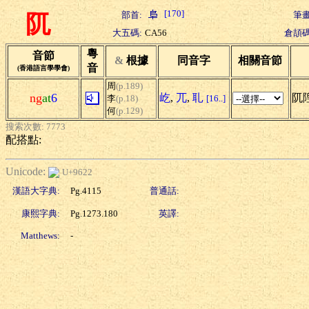
[170]
部首:
筆畫
阢
大五碼:
CA56
倉頡碼
粵
音節
&
根據
同音字
相關音節
音
(香港語言學學會)
周
(p.189)
ng
at
6
屹
,
兀
,
耴
阢
李
(p.18)
[16..]
何
(p.129)
搜索次數: 7773
配搭點:
Unicode:
U+9622
漢語大字典:
Pg.4115
普通話:
康熙字典:
Pg.1273.180
英譯:
Matthews:
-