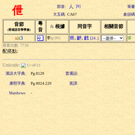
[9]
部首:
筆畫
伳
大五碼:
CA67
倉頡碼
粵
音節
&
根據
同音字
相關音節
音
(香港語言學學會)
s
it
3
疶
,
齛
,
齥
李
(p.90)
侈
[24..]
搜索次數: 7739
配搭點:
Unicode:
U+4F33
漢語大字典:
Pg.0129
普通話:
康熙字典:
Pg.0024.220
英譯:
Matthews:
-