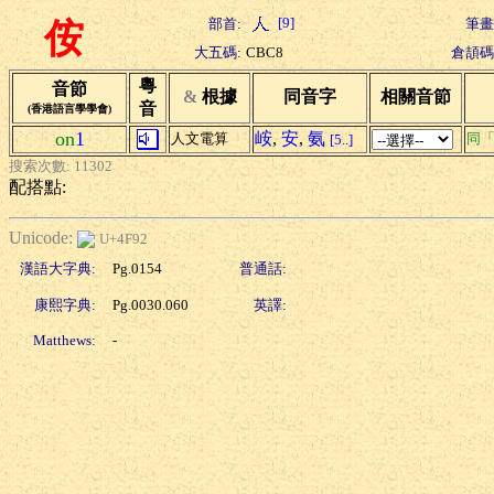
[9]
部首:
筆畫
侒
大五碼:
CBC8
倉頡碼
粵
音節
&
根據
同音字
相關音節
音
(香港語言學學會)
on
1
峖
,
安
,
氨
人文電算
同
[5..]
搜索次數: 11302
配搭點:
Unicode:
U+4F92
漢語大字典:
Pg.0154
普通話:
康熙字典:
Pg.0030.060
英譯:
Matthews:
-