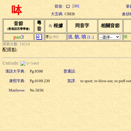
[30]
部首:
筆
呠
大五碼:
CBEB
倉頡
粵
音節
&
根據
同音字
相關音節
音
(香港語言學學會)
p
an
3
濆
,
饙
,
噴
李
(p.90)
噴
[1..]
搜索次數: 14514
配搭點:
Unicode:
U+5460
漢語大字典:
Pg.0598
普通話:
康熙字典:
Pg.0109.230
英譯:
to spurt; to blow out; to puff out
Matthews:
No.5036