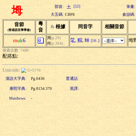
[32]
部首:
筆畫:
坶
大五碼:
CBF8
倉頡碼:
粵
音節
&
根據
同音字
相關音節
音
(香港語言學學會)
周
(p.29)
m
uk
6
毣
,
艒
,
蚞
坶
[16..]
何
(p.364)
搜索次數: 7480
配搭點:
Unicode:
U+5776
漢語大字典:
Pg.0436
普通話:
康熙字典:
Pg.0154.370
英譯:
Matthews:
-