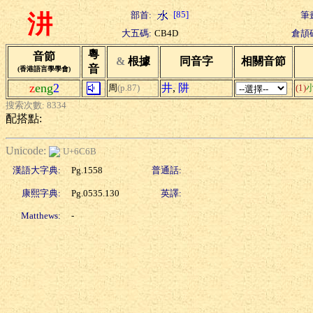
[85]
部首:
筆
汫
大五碼:
CB4D
倉頡
粵
音節
&
根據
同音字
相關音節
音
(香港語言學學會)
z
eng
2
井
,
阱
周
(p.87)
(1)
搜索次數: 8334
配搭點:
Unicode:
U+6C6B
漢語大字典:
Pg.1558
普通話:
康熙字典:
Pg.0535.130
英譯:
Matthews:
-