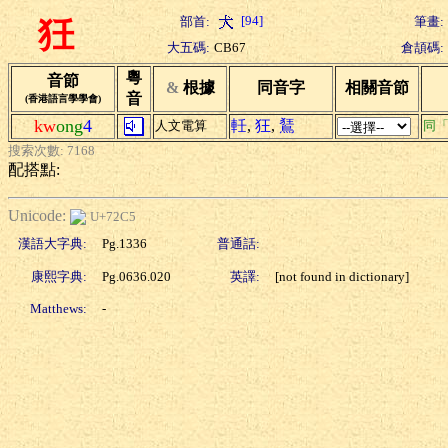
[94]
部首:
筆畫:
狅
大五碼:
CB67
倉頡碼:
粵
音節
&
根據
同音字
相關音節
音
(香港語言學學會)
kw
ong
4
軠
,
狂
,
鵟
人文電算
同
搜索次數: 7168
配搭點:
Unicode:
U+72C5
漢語大字典:
Pg.1336
普通話:
康熙字典:
Pg.0636.020
英譯:
[not found in dictionary]
Matthews:
-