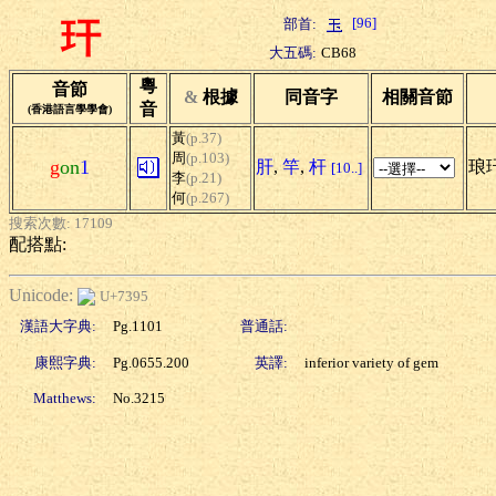
[96]
部首:
玕
大五碼:
CB68
粵
音節
&
根據
同音字
相關音節
音
(香港語言學學會)
黃
(p.37)
周
(p.103)
g
on
1
肝
,
竿
,
杆
琅
[10..]
李
(p.21)
何
(p.267)
搜索次數: 17109
配搭點:
Unicode:
U+7395
漢語大字典:
Pg.1101
普通話:
康熙字典:
Pg.0655.200
英譯:
inferior variety of gem
Matthews:
No.3215