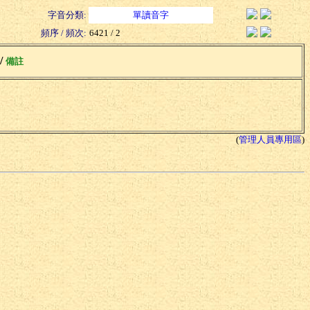
字音分類:
單讀音字
頻序 / 頻次:
6421 / 2
 /
備註
(
管理人員專用區
)