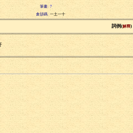
筆畫:
7
倉頡碼:
一土一十
詞例(
)
解釋
玕