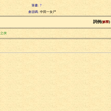
筆畫:
7
倉頡碼:
中田一女尸
詞例(
)
解釋
財之俠