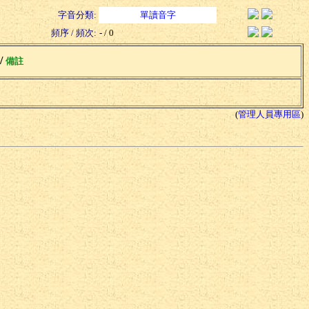
字音分類:
單讀音字
頻序 / 頻次:
- / 0
 /
備註
(
管理人員專用區
)