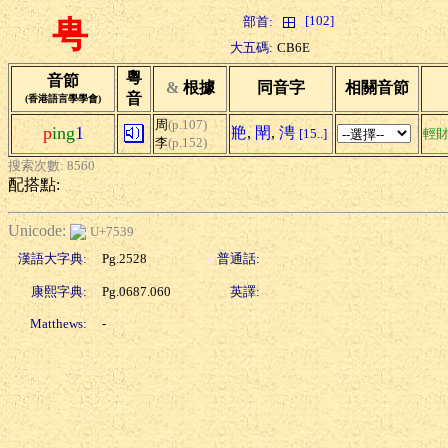
[102]
部首:
甹
大五碼:
CB6E
粵
音節
&
根據
同音字
相關音節
音
(香港語言學學會)
周
(p.107)
p
ing
1
艵
,
閛
,
涄
[15..]
輕
李
(p.152)
搜索次數: 8560
配搭點:
Unicode:
U+7539
漢語大字典:
Pg.2528
普通話:
康熙字典:
Pg.0687.060
英譯:
Matthews:
-