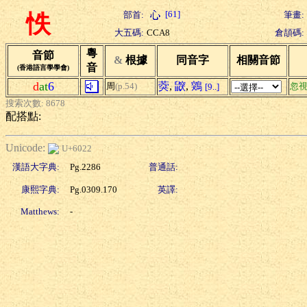
[61]
部首:
筆畫:
怢
大五碼:
CCA8
倉頡碼:
粵
音節
&
根據
同音字
相關音節
音
(香港語言學學會)
d
at
6
葖
,
鼵
,
鶟
周
(p.54)
忽
[9..]
搜索次數: 8678
配搭點:
Unicode:
U+6022
漢語大字典:
Pg.2286
普通話:
康熙字典:
Pg.0309.170
英譯:
Matthews:
-