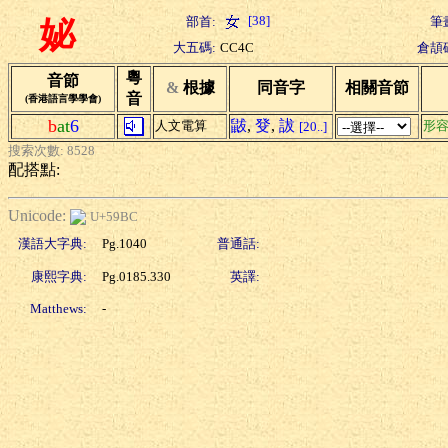
[38]
部首:
筆
妼
大五碼:
CC4C
倉頡
粵
音節
&
根據
同音字
相關音節
音
(香港語言學學會)
b
at
6
鼥
,
癹
,
詙
人文電算
形
[20..]
搜索次數: 8528
配搭點:
Unicode:
U+59BC
漢語大字典:
Pg.1040
普通話:
康熙字典:
Pg.0185.330
英譯:
Matthews:
-