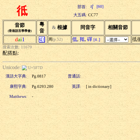
[60]
部首:
彽
大五碼:
CC77
粵
音節
&
根據
同音字
相關音節
音
(香港語言學學會)
d
ai
1
低
,
羝
,
磾
彽
周
(p.52)
[4..]
搜索次數: 11679
配搭點:
Unicode:
U+5F7D
漢語大字典:
Pg.0817
普通話:
康熙字典:
Pg.0293.280
英譯:
[ in dictionary]
Matthews:
-