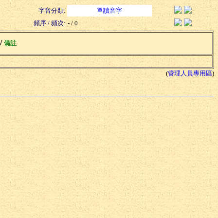
字音分類:
單讀音字
頻序 / 頻次:
- / 0
 /
備註
(
管理人員專用區
)