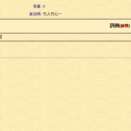
筆畫:
8
倉頡碼:
竹人竹心一
詞例(
)
解釋
徊