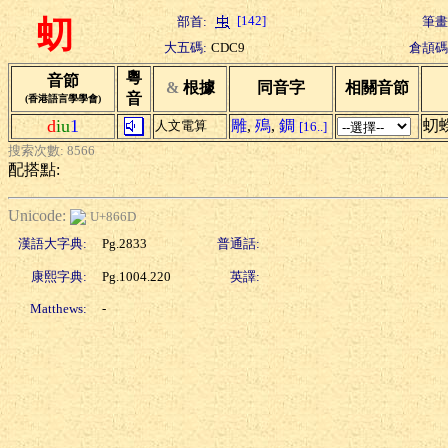
[142]
部首:
筆畫
虭
大五碼:
CDC9
倉頡碼
粵
音節
&
根據
同音字
相關音節
音
(香港語言學學會)
d
iu
1
雕
,
殦
,
錭
虭
人文電算
[16..]
搜索次數: 8566
配搭點:
Unicode:
U+866D
漢語大字典:
Pg.2833
普通話:
康熙字典:
Pg.1004.220
英譯:
Matthews:
-