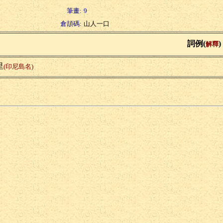
筆畫:
9
倉頡碼:
山人一口
詞例(
)
解釋
里
(印尼島名)