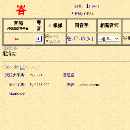
[46]
部首:
峇
大五碼:
CEA4
粵
音節
&
根據
同音字
相關音節
音
(香港語言學學會)
周
(p.44)
b
aa
1
爸
,
巴
,
叭
峇
[8..]
李
(p.113)
搜索次數: 55534
配搭點:
Unicode:
U+5CC7
漢語大字典:
Pg.0771
普通話:
康熙字典:
Pg.0238.090
英譯:
cave, cavern
Matthews:
-