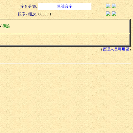
字音分類:
單讀音字
頻序 / 頻次:
6638 / 1
 /
備註
(
管理人員專用區
)