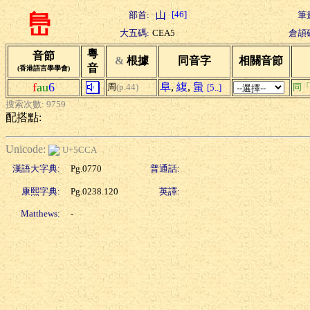
[46]
部首:
筆
峊
大五碼:
CEA5
倉頡
粵
音節
&
根據
同音字
相關音節
音
(香港語言學學會)
f
au
6
阜
,
緮
,
蛗
周
(p.44)
同
[5..]
搜索次數: 9759
配搭點:
Unicode:
U+5CCA
漢語大字典:
Pg.0770
普通話:
康熙字典:
Pg.0238.120
英譯:
Matthews:
-