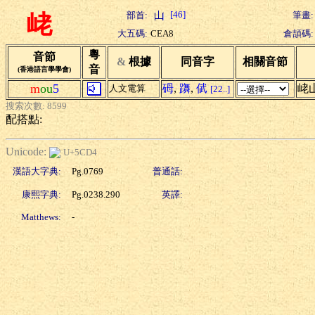
[46]
部首:
筆畫:
峔
大五碼:
CEA8
倉頡碼:
粵
音節
&
根據
同音字
相關音節
音
(香港語言學學會)
m
ou
5
砪
,
躌
,
倵
峔
人文電算
[22..]
搜索次數: 8599
配搭點:
Unicode:
U+5CD4
漢語大字典:
Pg.0769
普通話:
康熙字典:
Pg.0238.290
英譯:
Matthews:
-