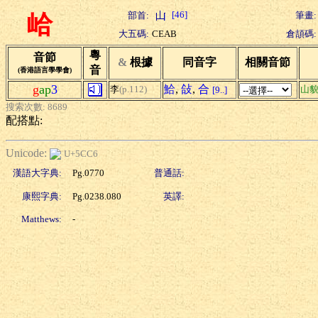
[46]
部首:
筆畫:
峆
大五碼:
CEAB
倉頡碼:
粵
音節
&
根據
同音字
相關音節
音
(香港語言學學會)
g
ap
3
鮯
,
敆
,
合
李
(p.112)
山
[9..]
搜索次數: 8689
配搭點:
Unicode:
U+5CC6
漢語大字典:
Pg.0770
普通話:
康熙字典:
Pg.0238.080
英譯:
Matthews:
-