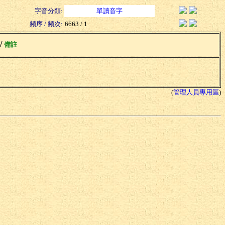
字音分類:
單讀音字
頻序 / 頻次:
6663 / 1
 /
備註
(
管理人員專用區
)