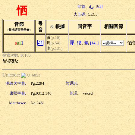
[61]
部首:
恓
大五碼:
CEC5
粵
音節
&
根據
同音字
相關音節
音
(香港語言學學會)
黃
(p.10)
s
ai
1
犀
,
徆
,
氥
恓惶
周
(p.54)
[14..]
李
(p.131)
搜索次數: 10165
配搭點:
Unicode:
U+6053
漢語大字典:
Pg.2294
普通話:
康熙字典:
Pg.0312.140
英譯:
vexed
Matthews:
No.2461