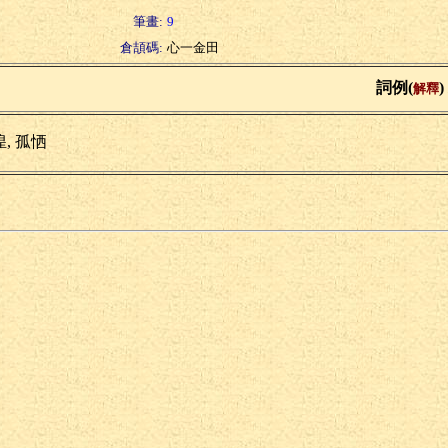
筆畫:
9
倉頡碼:
心一金田
詞例(
)
解釋
, 孤恓