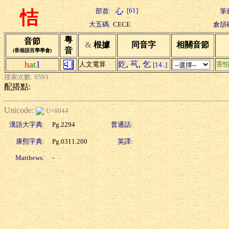
[61]
部首:
筆
恄
大五碼:
CECE
倉頡
粵
音節
&
根據
同音字
相關音節
音
(香港語言學學會)
h
at
1
釳
,
芞
,
乞
人文電算
害
[14..]
搜索次數: 8593
配搭點:
Unicode:
U+6044
漢語大字典:
Pg.2294
普通話:
康熙字典:
Pg.0311.200
英譯:
Matthews:
-