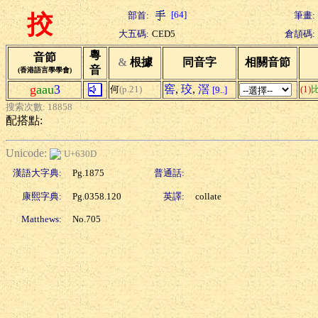
[64]
部首:
筆畫:
挍
大五碼:
CED5
倉頡碼:
粵
音節
&
根據
同音字
相關音節
音
(香港語言學學會)
g
aau
3
窖
,
珓
,
滘
何
(p.21)
(1)
[9..]
搜索次數: 18858
配搭點:
Unicode:
U+630D
漢語大字典:
Pg.1875
普通話:
康熙字典:
Pg.0358.120
英譯:
collate
Matthews:
No.705