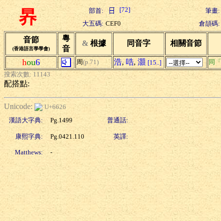
[72]
部首:
筆畫:
昦
大五碼:
CEF0
倉頡碼:
粵
音節
&
根據
同音字
相關音節
音
(香港語言學學會)
h
ou
6
浩
,
哠
,
灝
周
(p.71)
同
[15..]
搜索次數: 11143
配搭點:
Unicode:
U+6626
漢語大字典:
Pg.1499
普通話:
康熙字典:
Pg.0421.110
英譯:
Matthews:
-