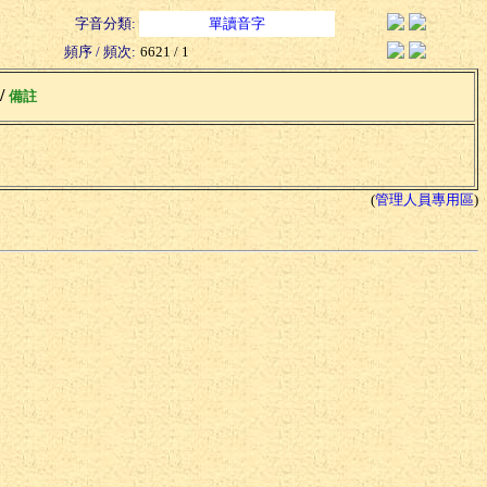
字音分類:
單讀音字
頻序 / 頻次:
6621 / 1
 /
備註
(
管理人員專用區
)