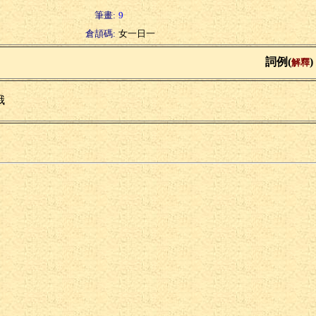
筆畫:
9
倉頡碼:
女一日一
詞例(
)
解釋
娥