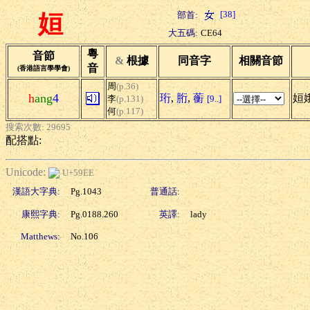
[38]
部首:
姮
大五碼:
CE64
粵
音節
&
根據
同音字
相關音節
音
(香港語言學學會)
周
(p.36)
h
ang
4
珩
,
胻
,
蘅
姮
李
(p.131)
[9..]
何
(p.117)
搜索次數: 29695
配搭點:
Unicode:
U+59EE
漢語大字典:
Pg.1043
普通話:
康熙字典:
Pg.0188.260
英譯:
lady
Matthews:
No.106