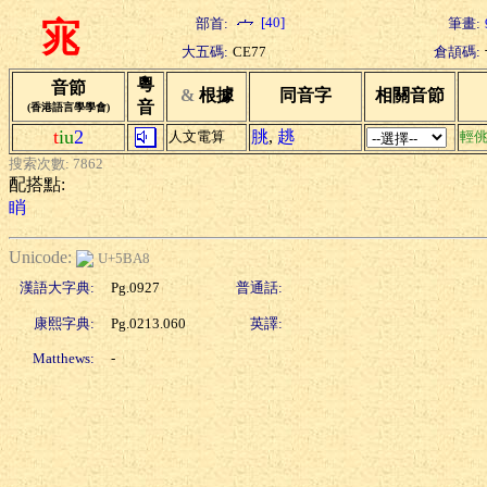
[40]
部首:
筆畫:
宨
大五碼:
CE77
倉頡碼:
粵
音節
&
根據
同音字
相關音節
音
(香港語言學學會)
t
iu
2
朓
,
趒
人文電算
輕
搜索次數: 7862
配搭點:
睄
Unicode:
U+5BA8
漢語大字典:
Pg.0927
普通話:
康熙字典:
Pg.0213.060
英譯:
Matthews:
-