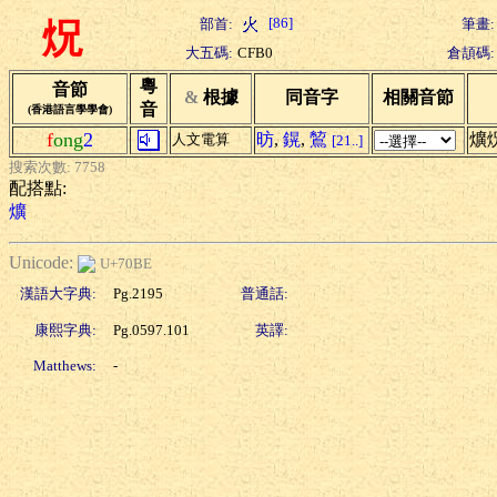
[86]
部首:
筆畫:
炾
大五碼:
CFB0
倉頡碼:
粵
音節
&
根據
同音字
相關音節
音
(香港語言學學會)
f
ong
2
昉
,
鎤
,
鶭
爌
人文電算
[21..]
搜索次數: 7758
配搭點:
爌
Unicode:
U+70BE
漢語大字典:
Pg.2195
普通話:
康熙字典:
Pg.0597.101
英譯:
Matthews:
-