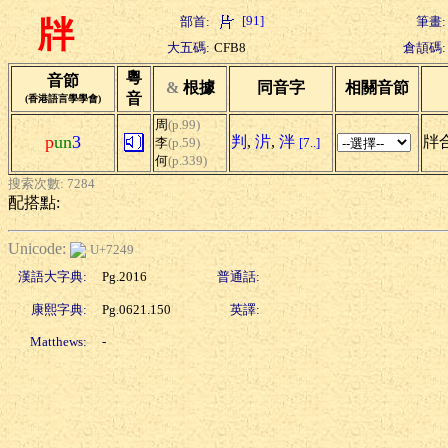
[91]
部首:
筆畫:
牉
大五碼:
CFB8
倉頡碼:
粵
音節
&
根據
同音字
相關音節
音
(香港語言學學會)
周
(p.99)
p
un
3
判
,
沜
,
泮
牉
李
(p.59)
[7..]
何
(p.339)
搜索次數: 7284
配搭點:
Unicode:
U+7249
漢語大字典:
Pg.2016
普通話:
康熙字典:
Pg.0621.150
英譯:
Matthews:
-