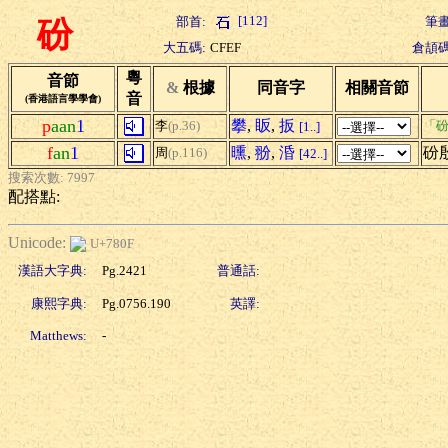
[112]
部首:
筆畫
砏
大五碼:
CFEF
倉頡碼
粵
音節
&
根據
同音字
相關音節
音
(香港語言學學會)
p
aan
1
攀
,
眅
,
扳
李
(p.36)
「砏
[1..]
f
an
1
曛
,
翂
,
涽
砏
周
(p.116)
[42..]
搜索次數: 7997
配搭點:
Unicode:
U+780F
漢語大字典:
Pg.2421
普通話:
康熙字典:
Pg.0756.190
英譯:
Matthews:
-