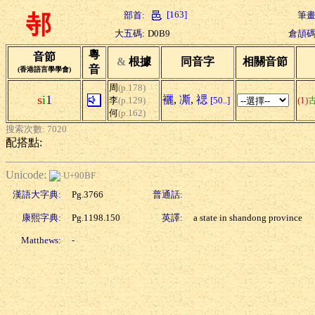
[163]
部首:
筆畫
邿
大五碼:
D0B9
倉頡碼
粵
音節
&
根據
同音字
相關音節
音
(香港語言學學會)
周
(p.178)
s
i
1
襹
,
凘
,
禗
李
(p.129)
[50..]
(1)
何
(p.162)
搜索次數: 7020
配搭點:
Unicode:
U+90BF
漢語大字典:
Pg.3766
普通話:
康熙字典:
Pg.1198.150
英譯:
a state in shandong province
Matthews:
-