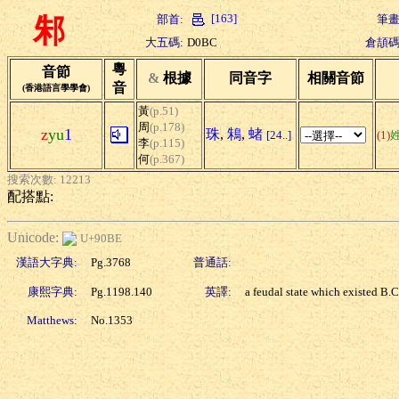
[163]
部首:
筆畫
邾
大五碼:
D0BC
倉頡碼
粵
音節
&
根據
同音字
相關音節
音
(香港語言學學會)
黃
(p.51)
周
(p.178)
z
yu
1
珠
,
鴸
,
蝫
[24..]
(1)
李
(p.115)
何
(p.367)
搜索次數: 12213
配搭點:
Unicode:
U+90BE
漢語大字典:
Pg.3768
普通話:
康熙字典:
Pg.1198.140
英譯:
a feudal state which existed B
Matthews:
No.1353