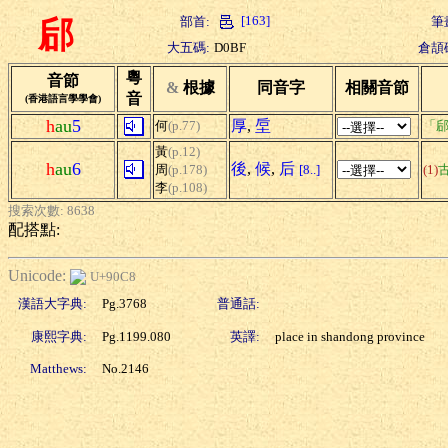
[163]
部首:
筆
郈
大五碼:
D0BF
倉頡
粵
音節
&
根據
同音字
相關音節
音
(香港語言學學會)
h
au
5
厚
,
垕
何
(p.77)
「郈
黃
(p.12)
h
au
6
後
,
候
,
后
周
(p.178)
[8..]
(1)
李
(p.108)
搜索次數: 8638
配搭點:
Unicode:
U+90C8
漢語大字典:
Pg.3768
普通話:
康熙字典:
Pg.1199.080
英譯:
place in shandong province
Matthews:
No.2146