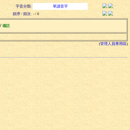
字音分類:
單讀音字
頻序 / 頻次:
- / 0
 /
備註
(
管理人員專用區
)