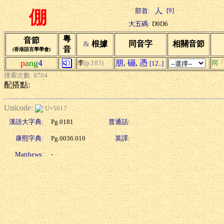
[9]
部首:
倗
大五碼:
D0D6
粵
音節
&
根據
同音字
相關音節
音
(香港語言學學會)
p
ang
4
朋
,
磞
,
憑
李
(p.183)
同
[12..]
搜索次數: 8704
配搭點:
Unicode:
U+5017
漢語大字典:
Pg.0181
普通話:
康熙字典:
Pg.0036.010
英譯:
Matthews:
-