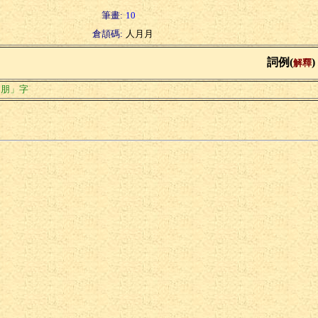
筆畫:
10
倉頡碼:
人月月
詞例(
)
解釋
「朋」字