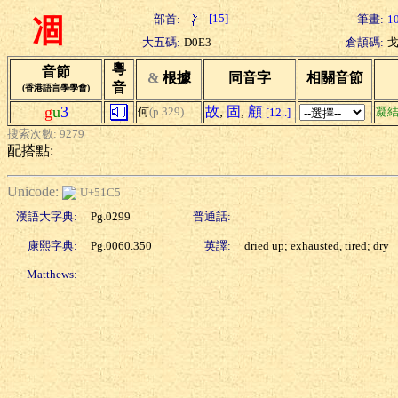
[15]
部首:
筆畫:
1
凅
大五碼:
D0E3
倉頡碼:
粵
音節
&
根據
同音字
相關音節
音
(香港語言學學會)
g
u
3
故
,
固
,
顧
何
(p.329)
凝
[12..]
搜索次數: 9279
配搭點:
Unicode:
U+51C5
漢語大字典:
Pg.0299
普通話:
康熙字典:
Pg.0060.350
英譯:
dried up; exhausted, tired; dry
Matthews:
-