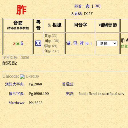
[130]
部首:
胙
大五碼:
D05F
粵
音節
&
根據
同音字
相關音節
音
(香港語言學學會)
黃
(p.33)
胙肉
周
(p.138)
z
ou
6
做
,
皂
,
祚
[6..]
李
(p.69)
祭
何
(p.237)
搜索次數: 13856
配搭點:
Unicode:
U+80D9
漢語大字典:
Pg.2060
普通話:
康熙字典:
Pg.0906.190
英譯:
food offered in sacrificial serv
Matthews:
No.6823