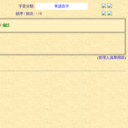
字音分類:
單讀音字
頻序 / 頻次:
- / 0
 /
備註
(
管理人員專用區
)