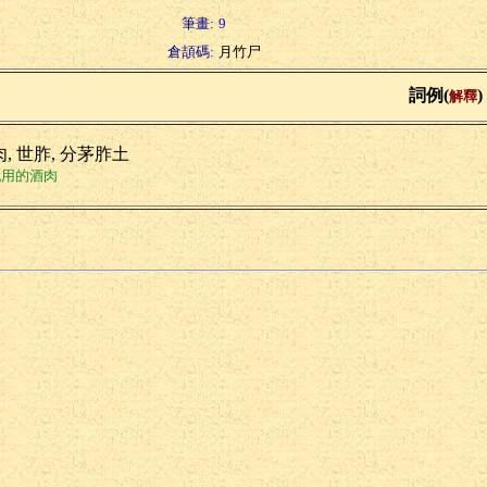
筆畫:
9
倉頡碼:
月竹尸
詞例(
)
解釋
, 世胙, 分茅胙土
祀用的酒肉