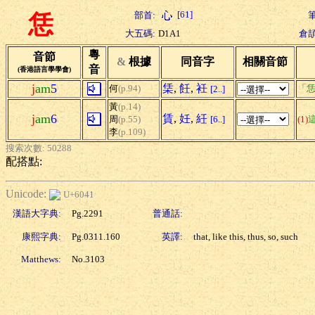
[61]
部首:
筆
恁
大五碼:
D1A1
倉頡
粵
音節
&
根據
同音字
相關音節
音
(香港語言學學會)
j
am
5
栠
,
飪
,
衽
何
(p.94)
「恁
[2..]
黃
(p.14)
j
am
6
賃
,
妊
,
紝
周
(p.55)
[6..]
(1)
李
(p.109)
搜索次數: 50288
配搭點:
Unicode:
U+6041
漢語大字典:
Pg.2291
普通話:
康熙字典:
Pg.0311.160
英譯:
that, like this, thus, so, such
Matthews:
No.3103