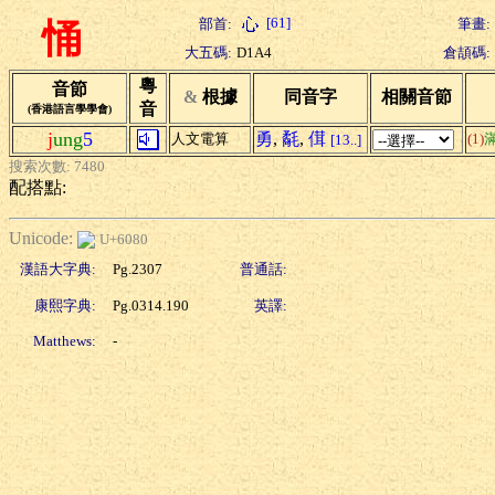
[61]
部首:
筆畫:
悀
大五碼:
D1A4
倉頡碼:
粵
音節
&
根據
同音字
相關音節
音
(香港語言學學會)
j
ung
5
勇
,
氄
,
傇
人文電算
(1)
[13..]
搜索次數: 7480
配搭點:
Unicode:
U+6080
漢語大字典:
Pg.2307
普通話:
康熙字典:
Pg.0314.190
英譯:
Matthews:
-