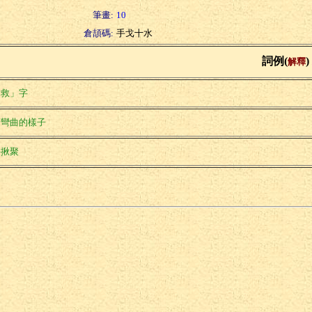
筆畫:
10
倉頡碼:
手戈十水
詞例(
)
解釋
「救」字
而彎曲的樣子
手揪聚