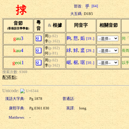
[64]
部首:
捄
大五碼:
D1B5
粵
音節
&
根據
同音字
相關音節
音
(香港語言學學會)
周
(p.62)
g
au
3
夠
,
慦
,
姤
[19..]
同
李
(p.162)
李
(p.162)
k
au
4
絿
,
鯄
,
盚
[29..]
長
何
(p.81)
周
(p.62)
g
eoi
1
崌
,
椐
,
琚
[10..]
以
李
(p.162)
搜索次數: 9369
配搭點:
Unicode:
U+6344
漢語大字典:
Pg.1878
普通話:
康熙字典:
Pg.0361.030
英譯:
long
Matthews:
-