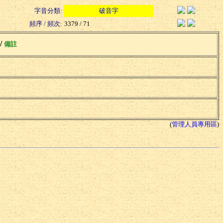
字音分類:
破音字
頻序 / 頻次:
3379 / 71
 /
備註
(
管理人員專用區
)