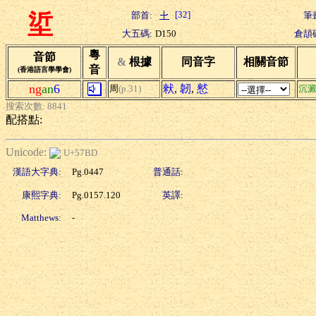
[32]
部首:
筆
垽
大五碼:
D150
倉頡
粵
音節
&
根據
同音字
相關音節
音
(香港語言學學會)
ng
an
6
猌
,
韌
,
憖
周
(p.31)
沉
搜索次數: 8841
配搭點:
Unicode:
U+57BD
漢語大字典:
Pg.0447
普通話:
康熙字典:
Pg.0157.120
英譯:
Matthews:
-