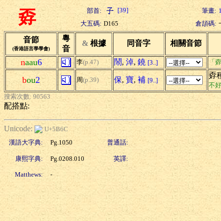
[39]
部首:
筆畫:
孬
大五碼:
D165
倉頡碼:
粵
音節
&
根據
同音字
相關音節
音
(香港語言學學會)
n
aau
6
鬧
,
淖
,
鐃
李
(p.47)
「孬
[3..]
孬
b
ou
2
保
,
寶
,
補
周
(p.39)
[9..]
不
搜索次數: 90563
配搭點:
Unicode:
U+5B6C
漢語大字典:
Pg.1050
普通話:
康熙字典:
Pg.0208.010
英譯:
Matthews:
-