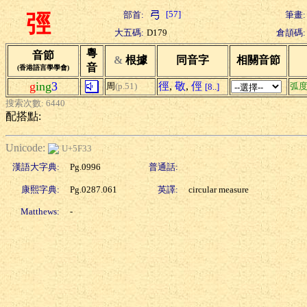
[57]
部首:
筆畫:
弳
大五碼:
D179
倉頡碼:
粵
音節
&
根據
同音字
相關音節
音
(香港語言學學會)
g
ing
3
徑
,
敬
,
俓
周
(p.51)
弧
[8..]
搜索次數: 6440
配搭點:
Unicode:
U+5F33
漢語大字典:
Pg.0996
普通話:
康熙字典:
Pg.0287.061
英譯:
circular measure
Matthews:
-