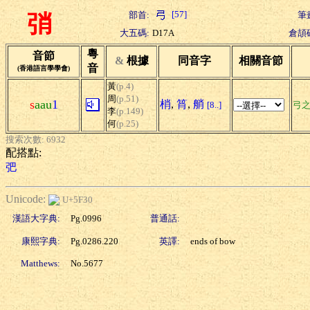
[57]
部首:
筆
弰
大五碼:
D17A
倉頡
粵
音節
&
根據
同音字
相關音節
音
(香港語言學學會)
黃
(p.4)
周
(p.51)
s
aau
1
梢
,
筲
,
艄
[8..]
弓
李
(p.149)
何
(p.25)
搜索次數: 6932
配搭點:
弝
Unicode:
U+5F30
漢語大字典:
Pg.0996
普通話:
康熙字典:
Pg.0286.220
英譯:
ends of bow
Matthews:
No.5677