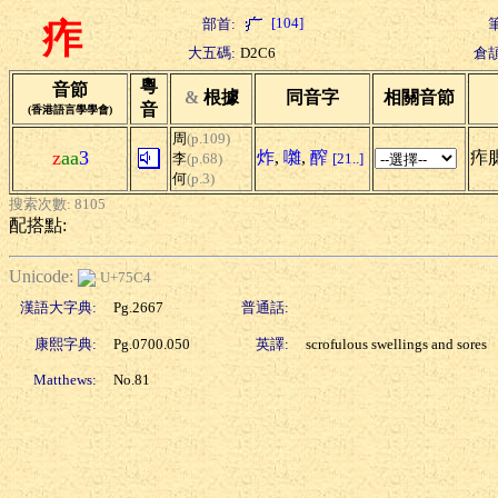
[104]
部首:
痄
大五碼:
D2C6
倉頡
粵
音節
&
根據
同音字
相關音節
音
(香港語言學學會)
周
(p.109)
z
aa
3
炸
,
囃
,
醡
痄
李
(p.68)
[21..]
何
(p.3)
搜索次數: 8105
配搭點:
Unicode:
U+75C4
漢語大字典:
Pg.2667
普通話:
康熙字典:
Pg.0700.050
英譯:
scrofulous swellings and sores
Matthews:
No.81