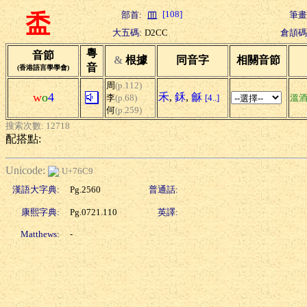
[108]
部首:
筆畫
盉
大五碼:
D2CC
倉頡碼
粵
音節
&
根據
同音字
相關音節
音
(香港語言學學會)
周
(p.112)
w
o
4
禾
,
鉌
,
龢
李
(p.68)
[4..]
溫
何
(p.259)
搜索次數: 12718
配搭點:
Unicode:
U+76C9
漢語大字典:
Pg.2560
普通話:
康熙字典:
Pg.0721.110
英譯:
Matthews:
-