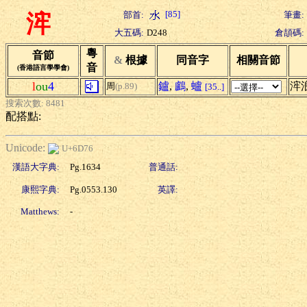
[85]
部首:
筆畫:
浶
大五碼:
D248
倉頡碼:
粵
音節
&
根據
同音字
相關音節
音
(香港語言學學會)
l
ou
4
鑪
,
鸕
,
蠦
浶
周
(p.89)
[35..]
搜索次數: 8481
配搭點:
Unicode:
U+6D76
漢語大字典:
Pg.1634
普通話:
康熙字典:
Pg.0553.130
英譯:
Matthews:
-