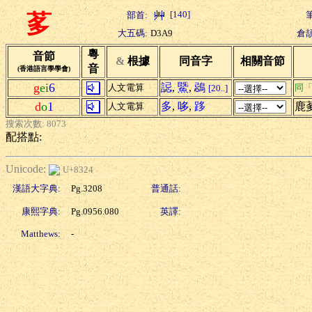
[140]
部首:
茤
大五碼:
D3A9
倉頡
粵
音節
&
根據
同音字
相關音節
音
(香港語言學學會)
g
ei
6
誋
,
鱀
,
鵋
人文電算
同
[20..]
d
o
1
多
,
哆
,
跢
鹿
人文電算
搜索次數: 8073
配搭點:
Unicode:
U+8324
漢語大字典:
Pg.3208
普通話:
康熙字典:
Pg.0956.080
英譯:
Matthews:
-