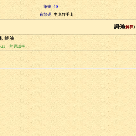
筆畫:
10
倉頡碼:
中戈竹手山
詞例(
)
解釋
, 蚝油
ci3」的異讀字