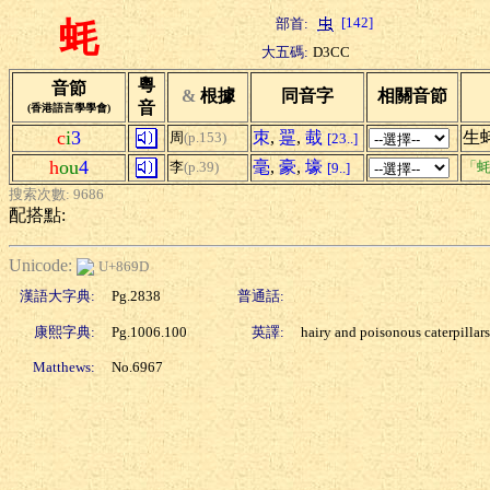
[142]
部首:
蚝
大五碼:
D3CC
粵
音節
&
根據
同音字
相關音節
音
(香港語言學學會)
c
i
3
朿
,
翨
,
蛓
生蚝
周
(p.153)
[23..]
h
ou
4
毫
,
豪
,
壕
李
(p.39)
「蚝
[9..]
搜索次數: 9686
配搭點:
Unicode:
U+869D
漢語大字典:
Pg.2838
普通話:
康熙字典:
Pg.1006.100
英譯:
hairy and poisonous caterpillars
Matthews:
No.6967