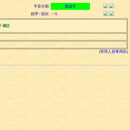
字音分類:
異讀字
頻序 / 頻次:
- / 0
 /
備註
(
管理人員專用區
)