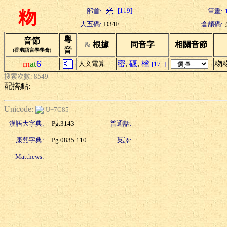
[119]
部首:
筆畫:
粅
大五碼:
D34F
倉頡碼:
粵
音節
&
根據
同音字
相關音節
音
(香港語言學學會)
m
at
6
密
,
礣
,
榓
粅
人文電算
[17..]
搜索次數: 8549
配搭點:
Unicode:
U+7C85
漢語大字典:
Pg.3143
普通話:
康熙字典:
Pg.0835.110
英譯:
Matthews:
-